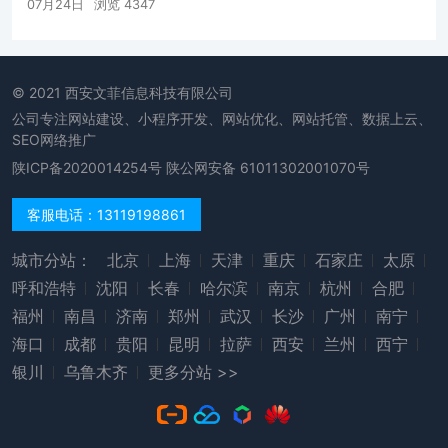
07月24日
浏览 4347
© 2021 西安文菲信息科技有限公司
公司专注网站建设、小程序开发、网站优化、网站托管、数据上云、
SEO网络推广
陕ICP备2020014254号
陕公网安备 61011302001070号
客服电话：13119198861
城市分站：
北京
上海
天津
重庆
石家庄
太原
呼和浩特
沈阳
长春
哈尔滨
南京
杭州
合肥
福州
南昌
济南
郑州
武汉
长沙
广州
南宁
海口
成都
贵阳
昆明
拉萨
西安
兰州
西宁
银川
乌鲁木齐
更多分站 >>