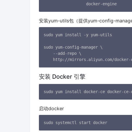
                  docker-engine
安装yum-utils包（提供yum-config-man
sudo yum install -y yum-utils

sudo yum-config-manager \

    --add-repo \

    http://mirrors.aliyun.com/docker-
安装 Docker 引擎
sudo yum install docker-ce docker-ce-
启动docker
sudo systemctl start docker