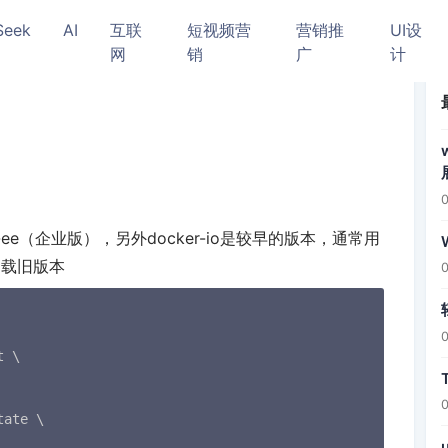
Seek
AI
互联
短视频营
营销推
UI设
网
销
广
计
ker-ee（企业版），另外docker-io是较早的版本，通常用
卸载旧版本
 \

ate \
