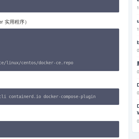
ager 实用程序）
ce/linux/centos/docker-ce.repo
cli containerd.io docker-compose-plugin
W