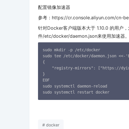
配置镜像加速器
参考：https://cr.console.aliyun.com/cn-bei
针对Docker客户端版本大于 1.10.0 的用
件/etc/docker/daemon.json来使用加速器
sudo mkdir -p /etc/docker

sudo tee /etc/docker/daemon.json <<-'E
{

    "registry-mirrors": ["https://dyix
}

EOF

sudo systemctl daemon-reload

sudo systemctl restart docker
# docker