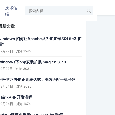
技术运
维
最新文章
windows 如何让Apache从PHP加载SQLite3 扩
展?
02月22日
浏览 1545
Windows下php安装扩展imagick 3.7.0
09月27日
浏览 3034
轻松学习PHP正则表达式，高效匹配手机号码
09月24日
浏览 2032
ThinkPHP开发流程
09月24日
浏览 1674
uniapp微信小程序openLocation报错