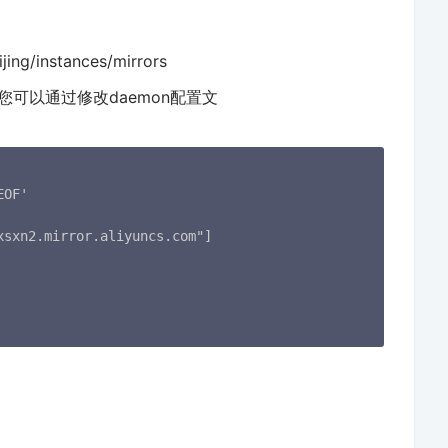
jing/instances/mirrors
户，您可以通过修改daemon配置文
。
OF'

sxn2.mirror.aliyuncs.com"]
