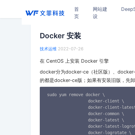
首
网站建
Deep
页
设
Docker 安装
技术运维
2022-07-26
在 CentOS 上安装 Docker 引擎
docker分为docker-ce（社区版）、doc
的都是docker-ce版；如果有安装旧版，先
 sudo yum remove docker \

                  docker-client \

                  docker-client-latest
                  docker-common \

                  docker-latest \

                  docker-latest-logrot
                  docker-logrotate \
