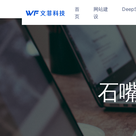
首
网站建
Deep
页
设
石