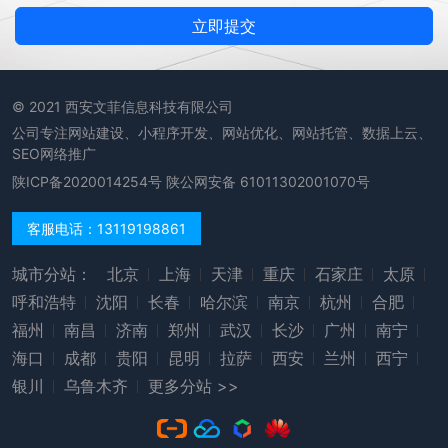
立即提交
© 2021 西安文菲信息科技有限公司
公司专注网站建设、小程序开发、网站优化、网站托管、数据上云、
SEO网络推广
陕ICP备2020014254号
陕公网安备 61011302001070号
客服电话：13119198861
城市分站：
北京
上海
天津
重庆
石家庄
太原
呼和浩特
沈阳
长春
哈尔滨
南京
杭州
合肥
福州
南昌
济南
郑州
武汉
长沙
广州
南宁
海口
成都
贵阳
昆明
拉萨
西安
兰州
西宁
银川
乌鲁木齐
更多分站 >>